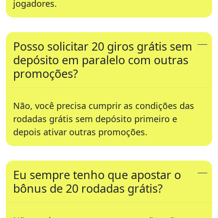
jogadores.
Posso solicitar 20 giros grátis sem
depósito em paralelo com outras
promoções?
Não, você precisa cumprir as condições das
rodadas grátis sem depósito primeiro e
depois ativar outras promoções.
Eu sempre tenho que apostar o
bônus de 20 rodadas grátis?