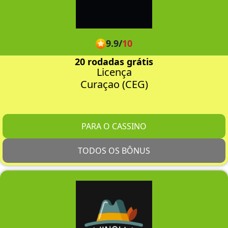
9.9
/
10
20 rodadas grátis
Licença
Curaçao (CEG)
PARA O CASSINO
TODOS OS BÔNUS