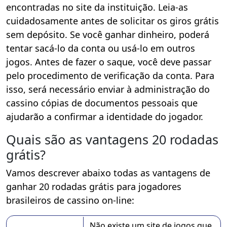
encontradas no site da instituição. Leia-as
cuidadosamente antes de solicitar os giros grátis
sem depósito. Se você ganhar dinheiro, poderá
tentar sacá-lo da conta ou usá-lo em outros
jogos. Antes de fazer o saque, você deve passar
pelo procedimento de verificação da conta. Para
isso, será necessário enviar à administração do
cassino cópias de documentos pessoais que
ajudarão a confirmar a identidade do jogador.
Quais são as vantagens 20 rodadas
grátis?
Vamos descrever abaixo todas as vantagens de
ganhar 20 rodadas grátis para jogadores
brasileiros de cassino on-line:
Não existe um site de jogos que