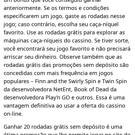
anteriormente. Se os termos e condições
especificarem um jogo, gaste as rodadas nesse
jogo; caso contrário, escolha seu caça-níquel
favorito. Use as rodadas grátis para explorar as
máquinas caça-níqueis do cassino. Se tiver sorte,
você encontrará seu jogo favorito e não precisará
arriscar seu dinheiro. Observe também que as
rodadas grátis das promoções sem depósito são
concedidas com mais frequência em jogos
populares – Finn and the Swirly Spin e Twin Spin
da desenvolvedora NetEnt, Book of Dead da
desenvolvedora Play’n GO e outros. Essa é uma
vantagem definitiva ao usar a oferta do cassino
on-line.
Ganhar 20 rodadas grátis sem depósito é uma
ótima promoção que lhe permite jogar no site do