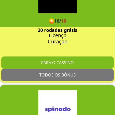
10
/
10
20 rodadas grátis
Licença
Curaçao
PARA O CASSINO
TODOS OS BÔNUS