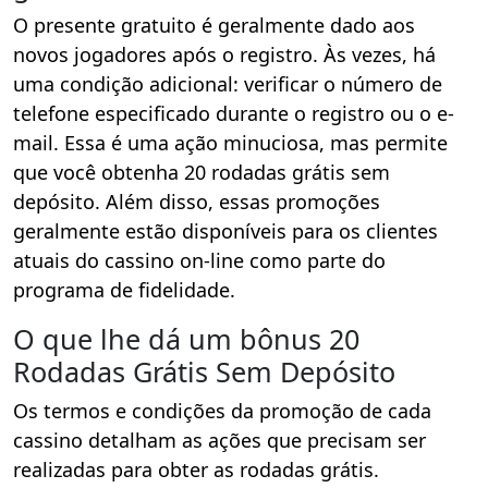
O presente gratuito é geralmente dado aos
novos jogadores após o registro. Às vezes, há
uma condição adicional: verificar o número de
telefone especificado durante o registro ou o e-
mail. Essa é uma ação minuciosa, mas permite
que você obtenha 20 rodadas grátis sem
depósito. Além disso, essas promoções
geralmente estão disponíveis para os clientes
atuais do cassino on-line como parte do
programa de fidelidade.
O que lhe dá um bônus 20
Rodadas Grátis Sem Depósito
Os termos e condições da promoção de cada
cassino detalham as ações que precisam ser
realizadas para obter as rodadas grátis.