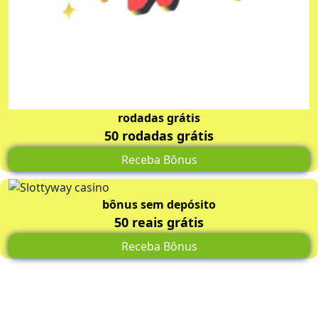
rodadas grátis
50 rodadas grátis
Receba Bônus
bônus sem depósito
50 reais grátis
Receba Bônus