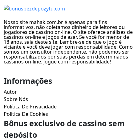
Nosso site mahak.com.br é apenas para fins
informativos, não coletamos dinheiro de leitores ou
jogadores de cassino on-line. O site oferece análises de
cassinos on-line e jogos de azar. Se você for menor de
18 anos, saia deste site. Lembre-se de que o jogo é
viciante e você deve jogar com responsabilidade! Como
somos um consultor independente, não podemos ser
responsabilizados por suas perdas em determinados
cassinos on-line. Jogue com responsabilidade!
Informações
Autor
Sobre Nós
Política De Privacidade
Política De Cookies
Bônus exclusivo de cassino sem
depósito