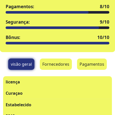
Pagamentos:
8/10
Segurança:
9/10
Bônus:
10/10
visão geral
Fornecedores
Pagamentos
licença
Curaçao
Estabelecido