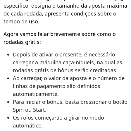
específico, designa o tamanho da aposta máxima
de cada rodada, apresenta condições sobre o
tempo de uso.
Agora vamos falar brevemente sobre como o
rodadas grátis:
Depois de ativar o presente, é necessário
carregar a máquina caça-níqueis, na qual as
rodadas grátis de bônus serão creditadas.
Ao carregar, o valor da aposta e o número de
linhas de pagamento são definidos
automaticamente.
Para iniciar o bônus, basta pressionar o botão
Spin ou Start.
Os rolos começarão a girar no modo
automático.