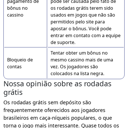
pagamento de
pode ser causada pelo fato de
bônus no
os rodadas grátis terem sido
cassino
usados em jogos que não são
permitidos pelo site para
apostar o bônus. Você pode
entrar em contato com a equipe
de suporte.
Tentar obter um bônus no
Bloqueio de
mesmo cassino mais de uma
contas
vez. Os jogadores são
colocados na lista negra.
Nossa opinião sobre as rodadas
grátis
Os rodadas grátis sem depósito são
frequentemente oferecidos aos jogadores
brasileiros em caça-níqueis populares, o que
torna o jogo mais interessante. Quase todos os