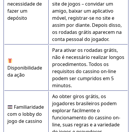
necessidade de
site de jogos – convidar um
fazer um
amigo, baixar um aplicativo
depósito
móvel, registrar-se no site e
assim por diante. Depois disso,
os rodadas grátis aparecem na
conta pessoal do jogador.
Para ativar os rodadas grátis,
não é necessário realizar longos
procedimentos. Todos os
Disponibilidade
requisitos do cassino on-line
da ação
podem ser cumpridos em 5
minutos.
Ao obter giros grátis, os
jogadores brasileiros podem
Familiaridade
explorar facilmente o
com o lobby do
funcionamento do cassino on-
jogo de cassino
line, suas regras e a variedade
de jogos e provedores.