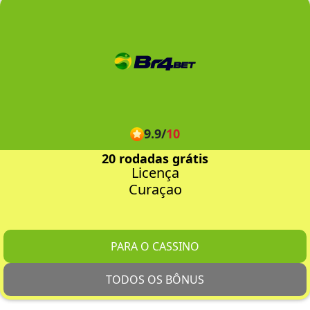
9.9
/
10
20 rodadas grátis
Licença
Curaçao
PARA O CASSINO
TODOS OS BÔNUS