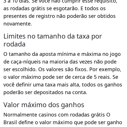
3 a 10 dias. Se você não cumprir esse requisito,
as rodadas grátis se esgotarão. E todos os
presentes de registro não poderão ser obtidos
novamente.
Limites no tamanho da taxa por
rodada
O tamanho da aposta mínima e máxima no jogo
de caça-níqueis na maioria das vezes não pode
ser escolhido. Os valores são fixos. Por exemplo,
o valor máximo pode ser de cerca de 5 reais. Se
você definir uma taxa mais alta, todos os ganhos
poderão ser depositados na conta.
Valor máximo dos ganhos
Normalmente casinos com rodadas grátis O
Brasil define o valor máximo que pode ser ganho