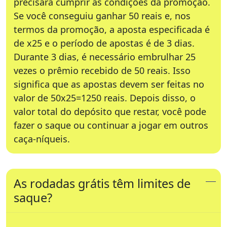
precisará cumprir as condições da promoção.
Se você conseguiu ganhar 50 reais e, nos
termos da promoção, a aposta especificada é
de x25 e o período de apostas é de 3 dias.
Durante 3 dias, é necessário embrulhar 25
vezes o prêmio recebido de 50 reais. Isso
significa que as apostas devem ser feitas no
valor de 50x25=1250 reais. Depois disso, o
valor total do depósito que restar, você pode
fazer o saque ou continuar a jogar em outros
caça-níqueis.
As rodadas grátis têm limites de
saque?