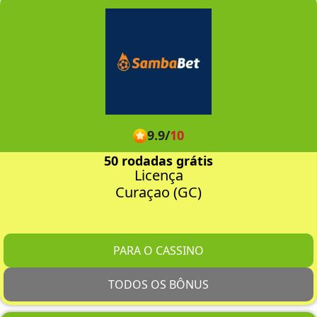
9.9
/
10
50 rodadas grátis
Licença
Curaçao (GC)
PARA O CASSINO
TODOS OS BÔNUS