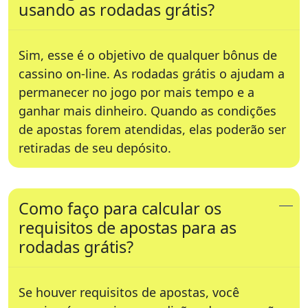
usando as rodadas grátis?
Sim, esse é o objetivo de qualquer bônus de
cassino on-line. As rodadas grátis o ajudam a
permanecer no jogo por mais tempo e a
ganhar mais dinheiro. Quando as condições
de apostas forem atendidas, elas poderão ser
retiradas de seu depósito.
Como faço para calcular os
requisitos de apostas para as
rodadas grátis?
Se houver requisitos de apostas, você