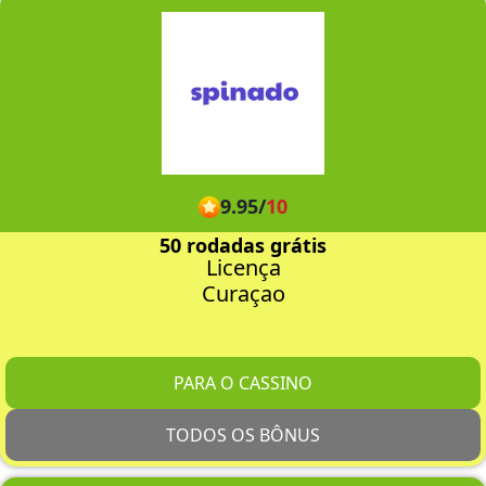
9.95
/
10
50 rodadas grátis
Licença
Curaçao
PARA O CASSINO
TODOS OS BÔNUS