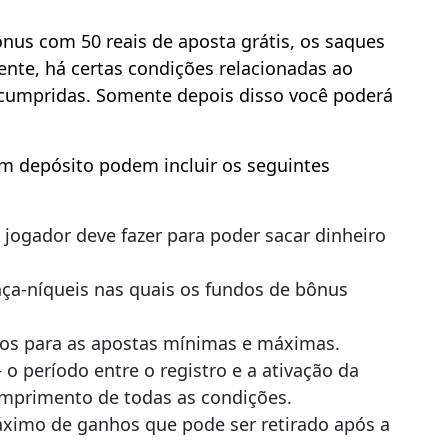
ônus com 50 reais de aposta grátis, os saques
nte, há certas condições relacionadas ao
cumpridas. Somente depois disso você poderá
m depósito podem incluir os seguintes
jogador deve fazer para poder sacar dinheiro
aça-níqueis nas quais os fundos de bônus
idos para as apostas mínimas e máximas.
 período entre o registro e a ativação da
umprimento de todas as condições.
 máximo de ganhos que pode ser retirado após a