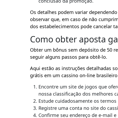
conclusão da promoção.
Os detalhes podem variar dependendo 
observar que, em caso de não cumprime
dos estabelecimentos pode cancelar ta
Como obter aposta gan
Obter um bônus sem depósito de 50 reai
seguir alguns passos para obtê-lo.
Aqui estão as instruções detalhadas s
grátis em um cassino on-line brasilei
Encontre um site de jogos que of
nossa classificação dos melhores ca
Estude cuidadosamente os termos e
Registre uma conta no site do cassi
Confirme seu endereço de e-mail e 