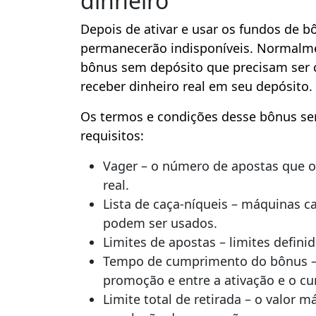
dinheiro
Depois de ativar e usar os fundos de b
permanecerão indisponíveis. Normalme
bônus sem depósito que precisam ser 
receber dinheiro real em seu depósito.
Os termos e condições desse bônus se
requisitos:
Vager – o número de apostas que o 
real.
Lista de caça-níqueis – máquinas c
podem ser usados.
Limites de apostas – limites defin
Tempo de cumprimento do bônus – o
promoção e entre a ativação e o c
Limite total de retirada – o valor