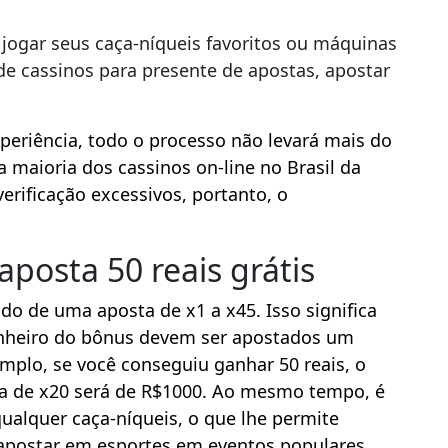
jogar seus caça-níqueis favoritos ou máquinas
 de cassinos para presente de apostas, apostar
riência, todo o processo não levará mais do
 maioria dos cassinos on-line no Brasil da
erificação excessivos, portanto, o
aposta 50 reais grátis
 de uma aposta de x1 a x45. Isso significa
inheiro do bônus devem ser apostados um
plo, se você conseguiu ganhar 50 reais, o
ta de x20 será de R$1000. Ao mesmo tempo, é
ualquer caça-níqueis, o que lhe permite
apostar em esportes em eventos populares.