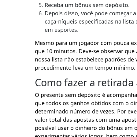
Receba um bônus sem depósito.
Depois disso, você pode começar a 
caça-níqueis especificadas na lista
em esportes.
Mesmo para um jogador com pouca expe
que 10 minutos. Deve-se observar que a
nossa lista não estabelece padrões de v
procedimento leva um tempo mínimo.
Como fazer a retirada 
O presente sem depósito é acompanhado
que todos os ganhos obtidos com o d
determinado número de vezes. Por exem
valor total das apostas com uma apos
possível usar o dinheiro do bônus em q
experimentar vários jogos, bem como 