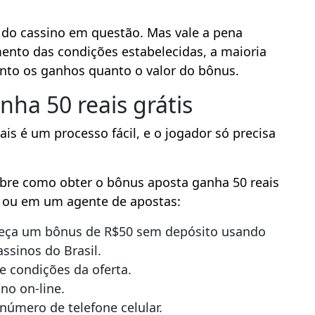
do cassino em questão. Mas vale a pena
nto das condições estabelecidas, a maioria
nto os ganhos quanto o valor do bônus.
ha 50 reais grátis
s é um processo fácil, e o jogador só precisa
obre como obter o bônus aposta ganha 50 reais
ro ou em um agente de apostas:
ereça um bônus de R$50 sem depósito usando
ssinos do Brasil.
 condições da oferta.
no on-line.
número de telefone celular.