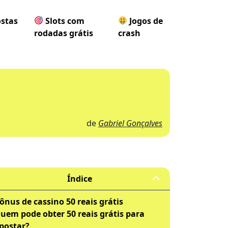
stas
Slots com
Jogos de
rodadas grátis
crash
de
Gabriel Gonçalves
Índice
ônus de cassino 50 reais grátis
uem pode obter 50 reais grátis para
postar?