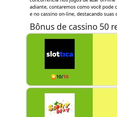
adiante, contaremos como você pode ob
e no cassino on-line, destacando suas c
Bônus de cassino 50 re
10
/
10