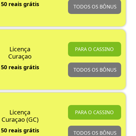
50 reais grátis
TODOS OS BÔNUS
Licença
PARA O CASSINO
Curaçao
50 reais grátis
TODOS OS BÔNUS
Licença
PARA O CASSINO
Curaçao (GC)
50 reais grátis
TODOS OS BÔNUS