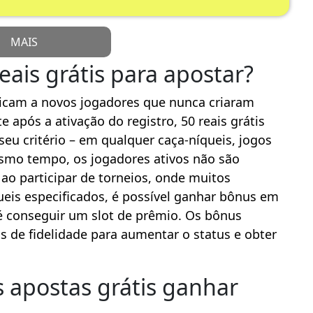
MAIS
ais grátis para apostar?
icam a novos jogadores que nunca criaram
 após a ativação do registro, 50 reais grátis
seu critério – em qualquer caça-níqueis, jogos
smo tempo, os jogadores ativos não são
 ao participar de torneios, onde muitos
ueis especificados, é possível ganhar bônus em
 é conseguir um slot de prêmio. Os bônus
de fidelidade para aumentar o status e obter
s apostas grátis ganhar